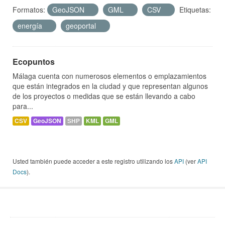
Formatos:
GeoJSON
GML
CSV
Etiquetas:
energía
geoportal
Ecopuntos
Málaga cuenta con numerosos elementos o emplazamientos
que están integrados en la ciudad y que representan algunos
de los proyectos o medidas que se están llevando a cabo
para...
CSV
GeoJSON
SHP
KML
GML
Usted también puede acceder a este registro utilizando los
API
(ver
API
Docs
).