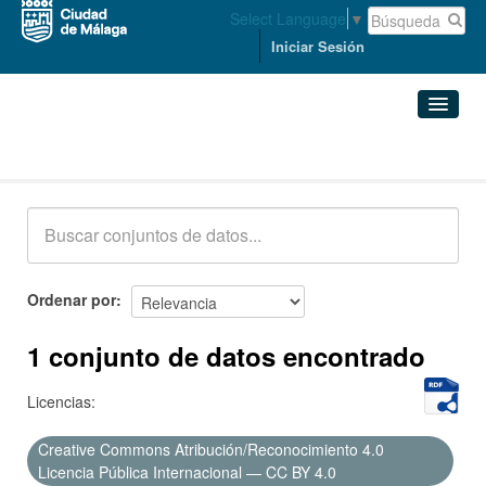
Select Language
▼
Iniciar Sesión
Conjuntos de datos
Conjuntos de datos
Organizaciones
Grupos
Ordenar por
Acerca de
1 conjunto de datos encontrado
Licencias:
Creative Commons Atribución/Reconocimiento 4.0
Licencia Pública Internacional — CC BY 4.0