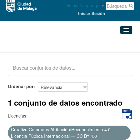
Select Language
▼
Iniciar Sesión
Conjuntos de datos
Conjuntos de datos
Organizaciones
Grupos
Ordenar por
Acerca de
1 conjunto de datos encontrado
Licencias:
Creative Commons Atribución/Reconocimiento 4.0
Licencia Pública Internacional — CC BY 4.0