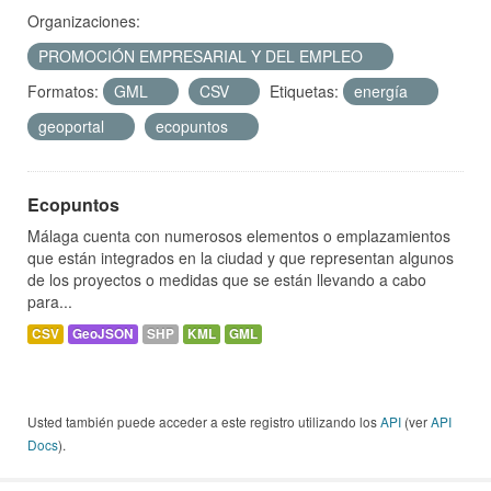
Organizaciones:
PROMOCIÓN EMPRESARIAL Y DEL EMPLEO
Formatos:
GML
CSV
Etiquetas:
energía
geoportal
ecopuntos
Ecopuntos
Málaga cuenta con numerosos elementos o emplazamientos
que están integrados en la ciudad y que representan algunos
de los proyectos o medidas que se están llevando a cabo
para...
CSV
GeoJSON
SHP
KML
GML
Usted también puede acceder a este registro utilizando los
API
(ver
API
Docs
).