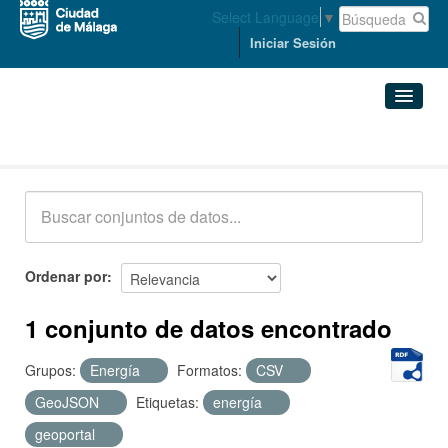
Select Language
▼
Iniciar Sesión
Conjuntos de datos
Conjuntos de datos
Organizaciones
Grupos
Ordenar por
Acerca de
1 conjunto de datos encontrado
Grupos:
Energía
Formatos:
CSV
GeoJSON
Etiquetas:
energía
geoportal