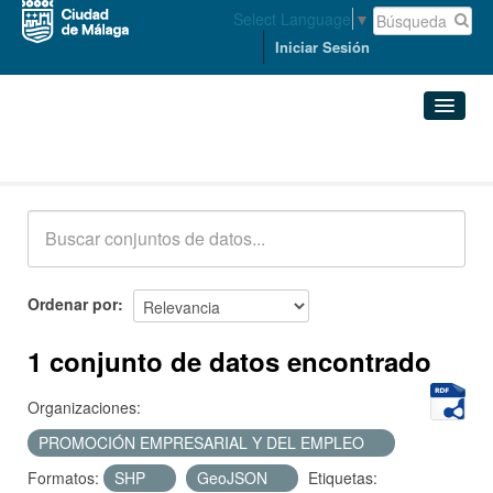
Select Language
▼
Iniciar Sesión
Conjuntos de datos
Conjuntos de datos
Organizaciones
Grupos
Ordenar por
Acerca de
1 conjunto de datos encontrado
Organizaciones:
PROMOCIÓN EMPRESARIAL Y DEL EMPLEO
Formatos:
SHP
GeoJSON
Etiquetas: