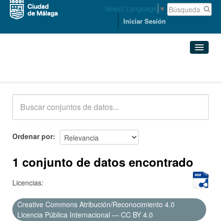
Select Language
▼
Iniciar Sesión
Conjuntos de datos
Conjuntos de datos
Organizaciones
Grupos
Ordenar por
Acerca de
1 conjunto de datos encontrado
Licencias:
Creative Commons Atribución/Reconocimiento 4.0
Licencia Pública Internacional — CC BY 4.0