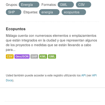
Grupos:
Energía
Formatos:
GML
CSV
SHP
Etiquetas:
energía
ecopuntos
Ecopuntos
Málaga cuenta con numerosos elementos o emplazamientos
que están integrados en la ciudad y que representan algunos
de los proyectos o medidas que se están llevando a cabo
para...
CSV
GeoJSON
SHP
KML
GML
Usted también puede acceder a este registro utilizando los
API
(ver
API
Docs
).