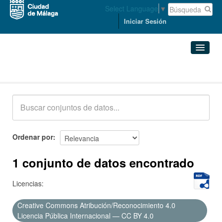
Select Language
▼
Iniciar Sesión
Conjuntos de datos
Conjuntos de datos
Organizaciones
Grupos
Ordenar por
Acerca de
1 conjunto de datos encontrado
Licencias:
Creative Commons Atribución/Reconocimiento 4.0
Licencia Pública Internacional — CC BY 4.0