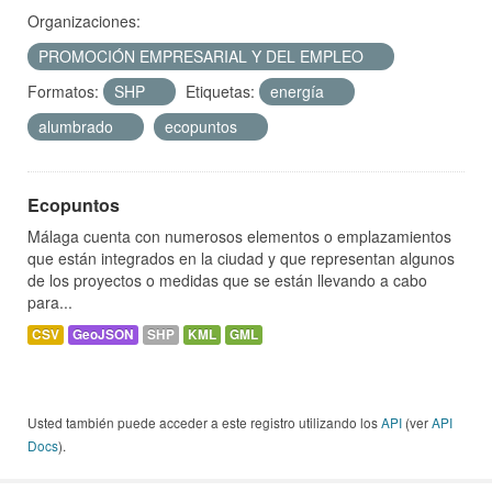
Organizaciones:
PROMOCIÓN EMPRESARIAL Y DEL EMPLEO
Formatos:
SHP
Etiquetas:
energía
alumbrado
ecopuntos
Ecopuntos
Málaga cuenta con numerosos elementos o emplazamientos
que están integrados en la ciudad y que representan algunos
de los proyectos o medidas que se están llevando a cabo
para...
CSV
GeoJSON
SHP
KML
GML
Usted también puede acceder a este registro utilizando los
API
(ver
API
Docs
).