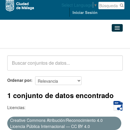
Select Language
▼
Iniciar Sesión
Conjuntos de datos
Conjuntos de datos
Organizaciones
Grupos
Ordenar por
Acerca de
1 conjunto de datos encontrado
Licencias:
Creative Commons Atribución/Reconocimiento 4.0
Licencia Pública Internacional — CC BY 4.0