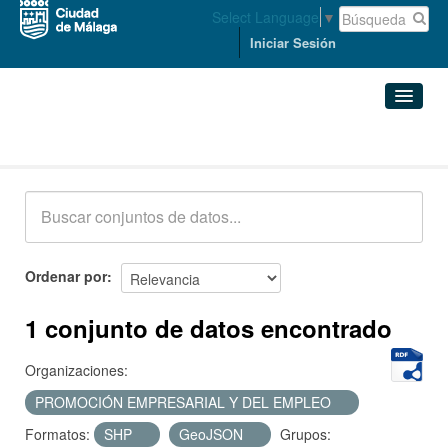
Select Language
▼
Iniciar Sesión
Conjuntos de datos
Conjuntos de datos
Organizaciones
Grupos
Ordenar por
Acerca de
1 conjunto de datos encontrado
Organizaciones:
PROMOCIÓN EMPRESARIAL Y DEL EMPLEO
Formatos:
SHP
GeoJSON
Grupos: