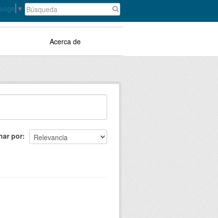
guage
▼
Acerca de
nar por