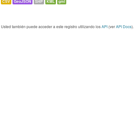
CSV
GeoJSON
SHP
KML
gml
Usted también puede acceder a este registro utilizando los
API
(ver
API Docs
).