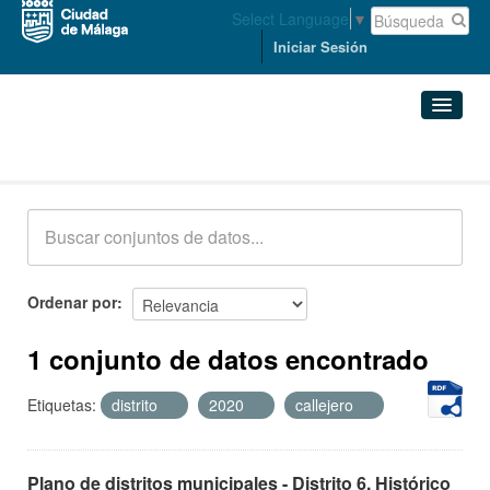
Select Language
▼
Iniciar Sesión
Conjuntos de datos
Conjuntos de datos
Organizaciones
Grupos
Ordenar por
Acerca de
1 conjunto de datos encontrado
Etiquetas:
distrito
2020
callejero
Plano de distritos municipales - Distrito 6. Histórico