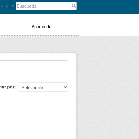
guage
▼
Acerca de
nar por