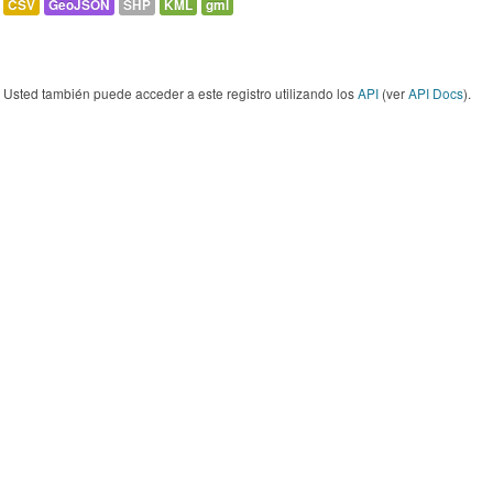
CSV
GeoJSON
SHP
KML
gml
Usted también puede acceder a este registro utilizando los
API
(ver
API Docs
).