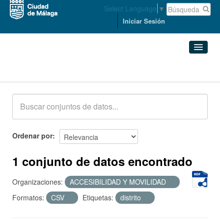
Select Language
▼
Iniciar Sesión
Conjuntos de datos
Conjuntos de datos
Organizaciones
Grupos
Ordenar por
Acerca de
1 conjunto de datos encontrado
Organizaciones:
ACCESIBILIDAD Y MOVILIDAD
Formatos:
CSV
Etiquetas:
distrito