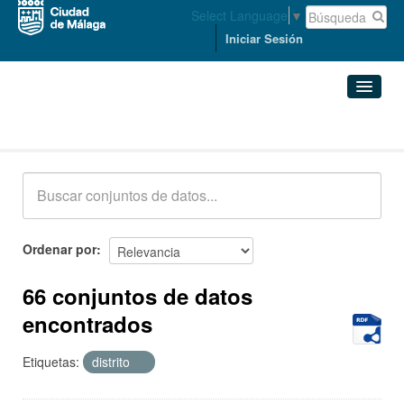
Select Language
▼
Iniciar Sesión
Conjuntos de datos
Conjuntos de datos
Organizaciones
Grupos
Ordenar por
Acerca de
66 conjuntos de datos
encontrados
Etiquetas:
distrito