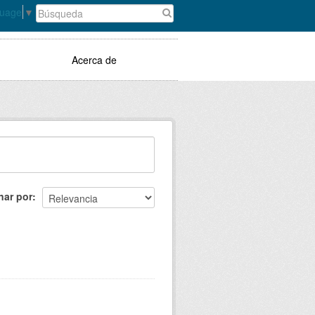
guage
▼
Acerca de
nar por