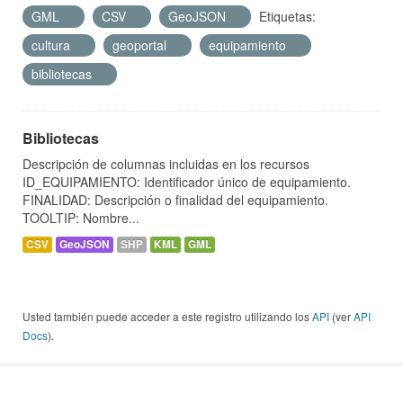
GML
CSV
GeoJSON
Etiquetas:
cultura
geoportal
equipamiento
bibliotecas
Bibliotecas
Descripción de columnas incluidas en los recursos
ID_EQUIPAMIENTO: Identificador único de equipamiento.
FINALIDAD: Descripción o finalidad del equipamiento.
TOOLTIP: Nombre...
CSV
GeoJSON
SHP
KML
GML
Usted también puede acceder a este registro utilizando los
API
(ver
API
Docs
).