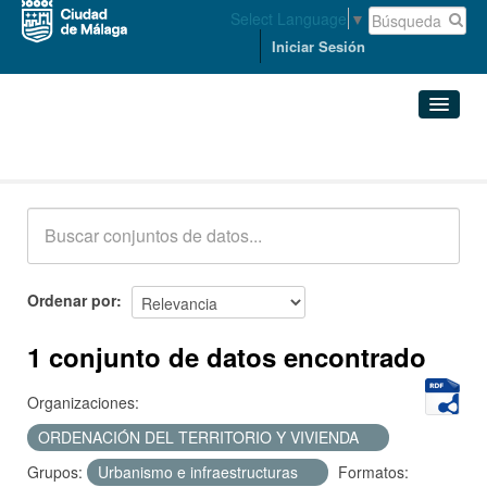
Select Language
▼
Iniciar Sesión
Conjuntos de datos
Conjuntos de datos
Organizaciones
Grupos
Ordenar por
Acerca de
1 conjunto de datos encontrado
Organizaciones:
ORDENACIÓN DEL TERRITORIO Y VIVIENDA
Grupos:
Urbanismo e infraestructuras
Formatos: