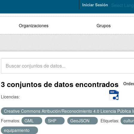
Iniciar Sesión
Select Lan
Organizaciones
Grupos
3 conjuntos de datos encontrados
Orde
Licencias:
Creative Commons Atribución/Reconocimiento 4.0 Licencia Pública 
Formatos:
GML
SHP
GeoJSON
Etiquetas:
cultu
equipamiento