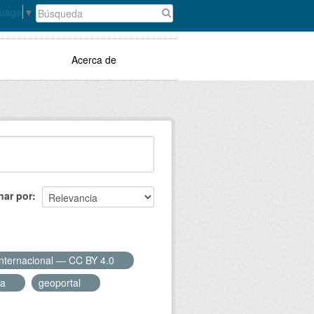
guage
▼
Acerca de
nar por
Internacional — CC BY 4.0
ra
geoportal