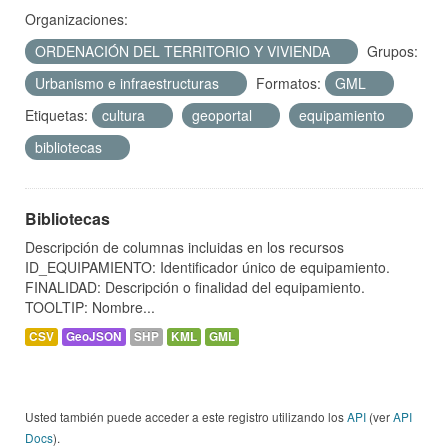
Organizaciones:
ORDENACIÓN DEL TERRITORIO Y VIVIENDA
Grupos:
Urbanismo e infraestructuras
Formatos:
GML
Etiquetas:
cultura
geoportal
equipamiento
bibliotecas
Bibliotecas
Descripción de columnas incluidas en los recursos
ID_EQUIPAMIENTO: Identificador único de equipamiento.
FINALIDAD: Descripción o finalidad del equipamiento.
TOOLTIP: Nombre...
CSV
GeoJSON
SHP
KML
GML
Usted también puede acceder a este registro utilizando los
API
(ver
API
Docs
).