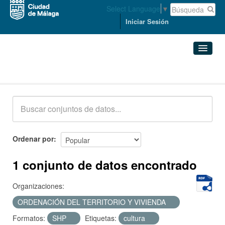
Select Language
▼
Iniciar Sesión
Conjuntos de datos
Conjuntos de datos
Organizaciones
Grupos
Ordenar por
Acerca de
1 conjunto de datos encontrado
Organizaciones:
ORDENACIÓN DEL TERRITORIO Y VIVIENDA
Formatos:
SHP
Etiquetas:
cultura