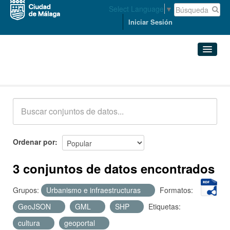
Select Language
▼
Iniciar Sesión
Conjuntos de datos
Conjuntos de datos
Organizaciones
Grupos
Ordenar por
Acerca de
3 conjuntos de datos encontrados
Grupos:
Urbanismo e infraestructuras
Formatos:
GeoJSON
GML
SHP
Etiquetas:
cultura
geoportal