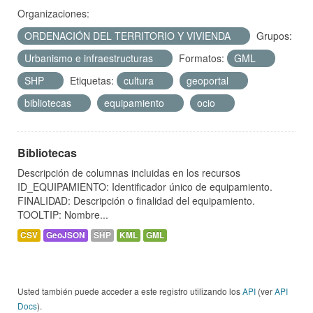
Organizaciones:
ORDENACIÓN DEL TERRITORIO Y VIVIENDA
Grupos:
Urbanismo e infraestructuras
Formatos:
GML
SHP
Etiquetas:
cultura
geoportal
bibliotecas
equipamiento
ocio
Bibliotecas
Descripción de columnas incluidas en los recursos
ID_EQUIPAMIENTO: Identificador único de equipamiento.
FINALIDAD: Descripción o finalidad del equipamiento.
TOOLTIP: Nombre...
CSV
GeoJSON
SHP
KML
GML
Usted también puede acceder a este registro utilizando los
API
(ver
API
Docs
).