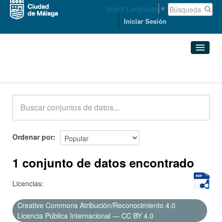
Select Language
▼
Iniciar Sesión
Conjuntos de datos
Conjuntos de datos
Organizaciones
Grupos
Ordenar por
Acerca de
1 conjunto de datos encontrado
Licencias:
Creative Commons Atribución/Reconocimiento 4.0
Licencia Pública Internacional — CC BY 4.0