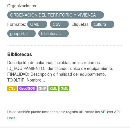
Organizaciones:
ORDENACIÓN DEL TERRITORIO Y VIVIENDA
Formatos:
GML
CSV
Etiquetas:
cultura
geoportal
bibliotecas
Bibliotecas
Descripción de columnas incluidas en los recursos
ID_EQUIPAMIENTO: Identificador único de equipamiento.
FINALIDAD: Descripción o finalidad del equipamiento.
TOOLTIP: Nombre...
CSV
GeoJSON
SHP
KML
GML
Usted también puede acceder a este registro utilizando los
API
(ver
API
Docs
).