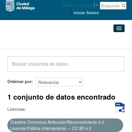
Select Language
▼
Iniciar Sesión
Conjuntos de datos
Conjuntos de datos
Organizaciones
Grupos
Ordenar por
Acerca de
1 conjunto de datos encontrado
Licencias:
Creative Commons Atribución/Reconocimiento 4.0
Licencia Pública Internacional — CC BY 4.0