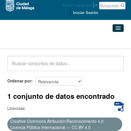
Select Language
▼
Iniciar Sesión
Conjuntos de datos
Conjuntos de datos
Organizaciones
Grupos
Ordenar por
Acerca de
1 conjunto de datos encontrado
Licencias:
Creative Commons Atribución/Reconocimiento 4.0
Licencia Pública Internacional — CC BY 4.0