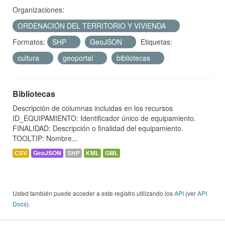
Organizaciones:
ORDENACIÓN DEL TERRITORIO Y VIVIENDA
Formatos:
SHP
GeoJSON
Etiquetas:
cultura
geoportal
bibliotecas
Bibliotecas
Descripción de columnas incluidas en los recursos
ID_EQUIPAMIENTO: Identificador único de equipamiento.
FINALIDAD: Descripción o finalidad del equipamiento.
TOOLTIP: Nombre...
CSV
GeoJSON
SHP
KML
GML
Usted también puede acceder a este registro utilizando los
API
(ver
API
Docs
).