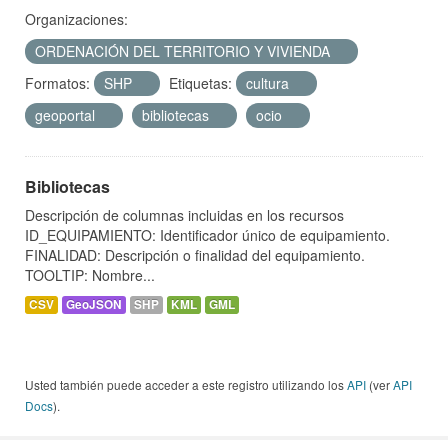
Organizaciones:
ORDENACIÓN DEL TERRITORIO Y VIVIENDA
Formatos:
SHP
Etiquetas:
cultura
geoportal
bibliotecas
ocio
Bibliotecas
Descripción de columnas incluidas en los recursos
ID_EQUIPAMIENTO: Identificador único de equipamiento.
FINALIDAD: Descripción o finalidad del equipamiento.
TOOLTIP: Nombre...
CSV
GeoJSON
SHP
KML
GML
Usted también puede acceder a este registro utilizando los
API
(ver
API
Docs
).