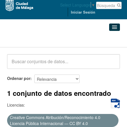
Select Language
▼
Iniciar Sesión
Conjuntos de datos
Conjuntos de datos
Organizaciones
Grupos
Ordenar por
Acerca de
1 conjunto de datos encontrado
Licencias:
Creative Commons Atribución/Reconocimiento 4.0
Licencia Pública Internacional — CC BY 4.0