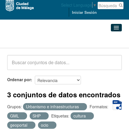
Select Language
▼
Iniciar Sesión
Conjuntos de datos
Conjuntos de datos
Organizaciones
Grupos
Ordenar por
Acerca de
3 conjuntos de datos encontrados
Grupos:
Urbanismo e infraestructuras
Formatos:
GML
SHP
Etiquetas:
cultura
geoportal
ocio