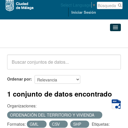
Select Language
▼
Iniciar Sesión
Conjuntos de datos
Conjuntos de datos
Organizaciones
Grupos
Ordenar por
Acerca de
1 conjunto de datos encontrado
Organizaciones:
ORDENACIÓN DEL TERRITORIO Y VIVIENDA
Formatos:
GML
CSV
SHP
Etiquetas: