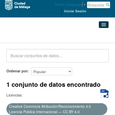
Select Language
▼
Iniciar Sesión
Conjuntos de datos
Conjuntos de datos
Organizaciones
Grupos
Ordenar por
Acerca de
1 conjunto de datos encontrado
Licencias:
Creative Commons Atribución/Reconocimiento 4.0
Licencia Pública Internacional — CC BY 4.0