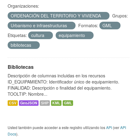
Organizaciones:
ORDENACIÓN DEL TERRITORIO Y VIVIENDA
Grupos:
Urbanismo e infraestructuras
Formatos:
GML
Etiquetas:
cultura
equipamiento
bibliotecas
Bibliotecas
Descripción de columnas incluidas en los recursos
ID_EQUIPAMIENTO: Identificador único de equipamiento.
FINALIDAD: Descripción o finalidad del equipamiento.
TOOLTIP: Nombre...
CSV
GeoJSON
SHP
KML
GML
Usted también puede acceder a este registro utilizando los
API
(ver
API
Docs
).