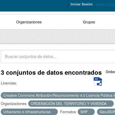
Iniciar Sesión
Select Lan
Organizaciones
Grupos
3 conjuntos de datos encontrados
Orde
Licencias:
Creative Commons Atribución/Reconocimiento 4.0 Licencia Pública 
Organizaciones:
ORDENACIÓN DEL TERRITORIO Y VIVIENDA
Urbanismo e infraestructuras
Formatos:
SHP
GeoJSO