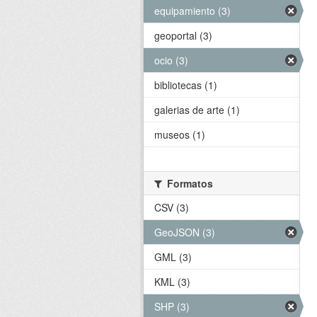
equipamiento (3)
geoportal (3)
ocio (3)
bibliotecas (1)
galerias de arte (1)
museos (1)
Formatos
CSV (3)
GeoJSON (3)
GML (3)
KML (3)
SHP (3)