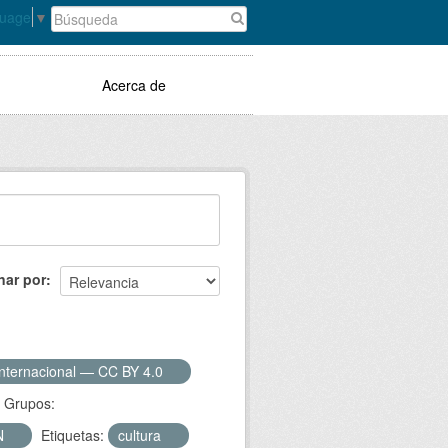
guage
▼
Acerca de
nar por
Internacional — CC BY 4.0
Grupos:
N
Etiquetas:
cultura