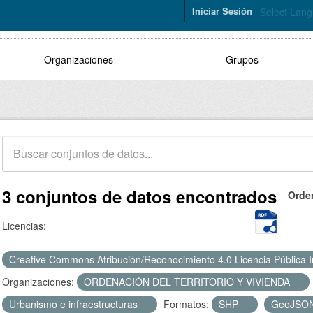
Iniciar Sesión
Select Lan
Organizaciones
Grupos
3 conjuntos de datos encontrados
Orde
Licencias:
Creative Commons Atribución/Reconocimiento 4.0 Licencia Pública 
Organizaciones:
ORDENACIÓN DEL TERRITORIO Y VIVIENDA
Urbanismo e infraestructuras
Formatos:
SHP
GeoJSO