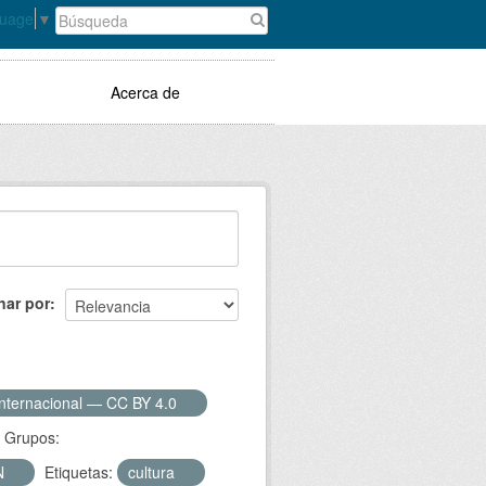
guage
▼
Acerca de
nar por
Internacional — CC BY 4.0
Grupos:
N
Etiquetas:
cultura