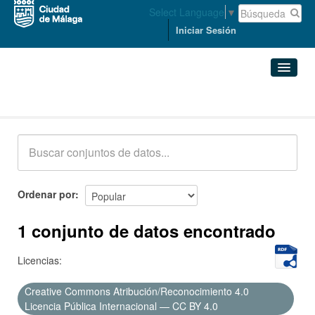
Select Language
▼
Iniciar Sesión
Conjuntos de datos
Conjuntos de datos
Organizaciones
Grupos
Ordenar por
Acerca de
1 conjunto de datos encontrado
Licencias:
Creative Commons Atribución/Reconocimiento 4.0
Licencia Pública Internacional — CC BY 4.0