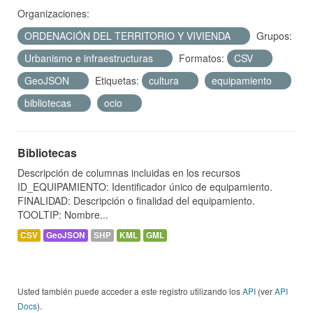
Organizaciones:
ORDENACIÓN DEL TERRITORIO Y VIVIENDA
Grupos:
Urbanismo e infraestructuras
Formatos:
CSV
GeoJSON
Etiquetas:
cultura
equipamiento
bibliotecas
ocio
Bibliotecas
Descripción de columnas incluidas en los recursos
ID_EQUIPAMIENTO: Identificador único de equipamiento.
FINALIDAD: Descripción o finalidad del equipamiento.
TOOLTIP: Nombre...
CSV
GeoJSON
SHP
KML
GML
Usted también puede acceder a este registro utilizando los
API
(ver
API
Docs
).