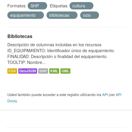
Formatos:
SHP
Etiquetas:
cultura
equipamiento
bibliotecas
ocio
Bibliotecas
Descripción de columnas incluidas en los recursos
ID_EQUIPAMIENTO: Identificador único de equipamiento.
FINALIDAD: Descripción o finalidad del equipamiento.
TOOLTIP: Nombre...
CSV
GeoJSON
SHP
KML
GML
Usted también puede acceder a este registro utilizando los
API
(ver
API
Docs
).