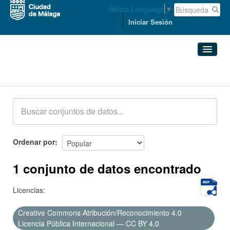
Select Language
▼
Iniciar Sesión
Conjuntos de datos
Conjuntos de datos
Organizaciones
Grupos
Ordenar por
Acerca de
1 conjunto de datos encontrado
Licencias:
Creative Commons Atribución/Reconocimiento 4.0
Licencia Pública Internacional — CC BY 4.0