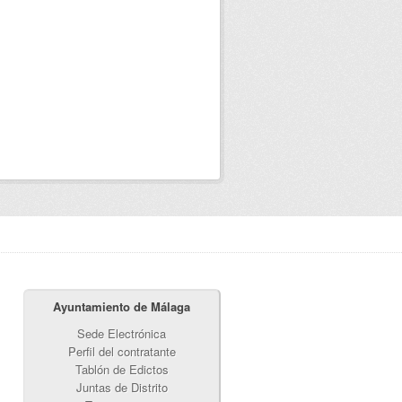
Ayuntamiento de Málaga
Sede Electrónica
Perfil del contratante
Tablón de Edictos
Juntas de Distrito