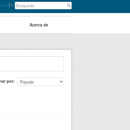
guage
▼
Acerca de
nar por