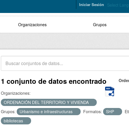
Iniciar Sesión
Select Lan
Organizaciones
Grupos
1 conjunto de datos encontrado
Orde
Organizaciones:
ORDENACIÓN DEL TERRITORIO Y VIVIENDA
Grupos:
Urbanismo e infraestructuras
Formatos:
SHP
Et
bibliotecas