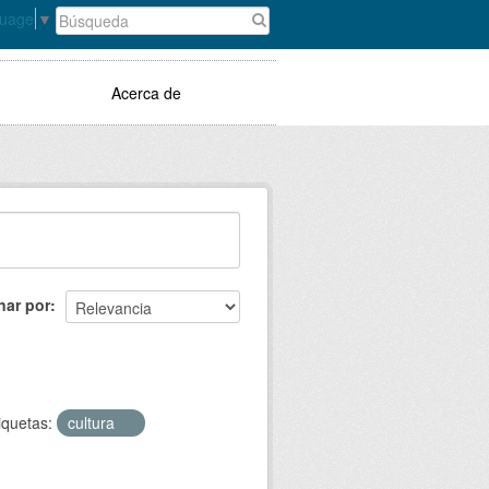
guage
▼
Acerca de
nar por
iquetas:
cultura