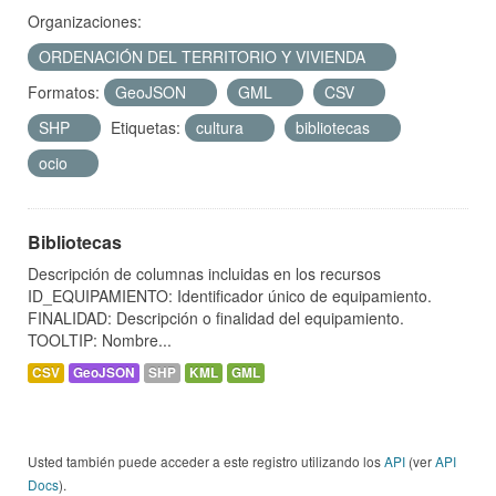
Organizaciones:
ORDENACIÓN DEL TERRITORIO Y VIVIENDA
Formatos:
GeoJSON
GML
CSV
SHP
Etiquetas:
cultura
bibliotecas
ocio
Bibliotecas
Descripción de columnas incluidas en los recursos
ID_EQUIPAMIENTO: Identificador único de equipamiento.
FINALIDAD: Descripción o finalidad del equipamiento.
TOOLTIP: Nombre...
CSV
GeoJSON
SHP
KML
GML
Usted también puede acceder a este registro utilizando los
API
(ver
API
Docs
).