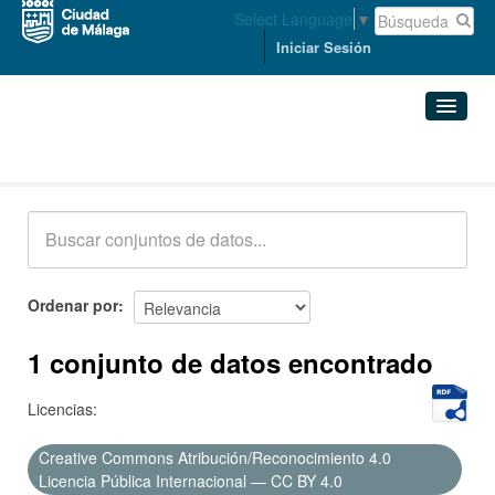
Select Language
▼
Iniciar Sesión
Conjuntos de datos
Conjuntos de datos
Organizaciones
Grupos
Ordenar por
Acerca de
1 conjunto de datos encontrado
Licencias:
Creative Commons Atribución/Reconocimiento 4.0
Licencia Pública Internacional — CC BY 4.0