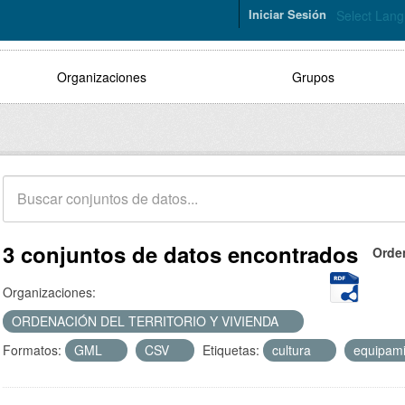
Iniciar Sesión
Select Lan
Organizaciones
Grupos
3 conjuntos de datos encontrados
Orde
Organizaciones:
ORDENACIÓN DEL TERRITORIO Y VIVIENDA
Formatos:
GML
CSV
Etiquetas:
cultura
equipam