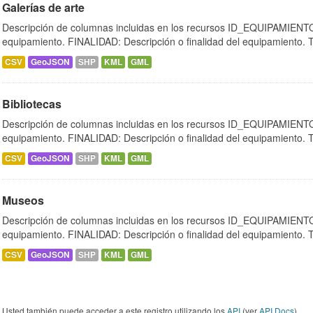
Galerías de arte
Descripción de columnas incluidas en los recursos ID_EQUIPAMIENTO:
equipamiento. FINALIDAD: Descripción o finalidad del equipamiento.
CSV
GeoJSON
SHP
KML
GML
Bibliotecas
Descripción de columnas incluidas en los recursos ID_EQUIPAMIENTO:
equipamiento. FINALIDAD: Descripción o finalidad del equipamiento.
CSV
GeoJSON
SHP
KML
GML
Museos
Descripción de columnas incluidas en los recursos ID_EQUIPAMIENTO:
equipamiento. FINALIDAD: Descripción o finalidad del equipamiento.
CSV
GeoJSON
SHP
KML
GML
Usted también puede acceder a este registro utilizando los
API
(ver
API Docs
).