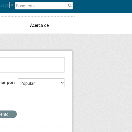
guage
▼
Acerca de
nar por
iento