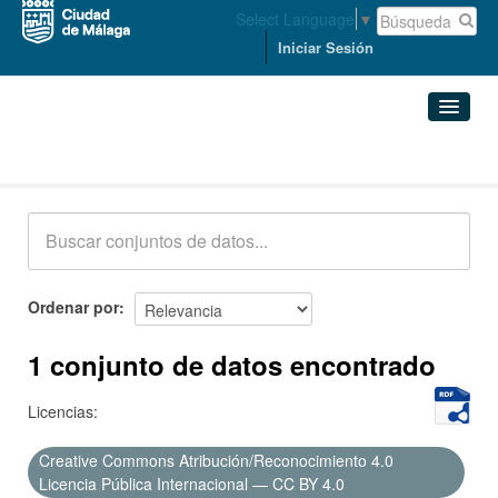
Select Language
▼
Iniciar Sesión
Conjuntos de datos
Conjuntos de datos
Organizaciones
Grupos
Ordenar por
Acerca de
1 conjunto de datos encontrado
Licencias:
Creative Commons Atribución/Reconocimiento 4.0
Licencia Pública Internacional — CC BY 4.0