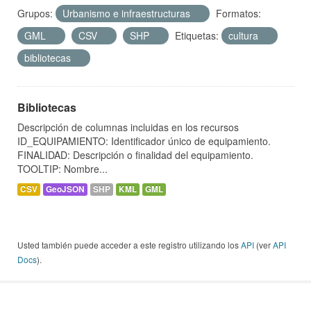
Grupos:
Urbanismo e infraestructuras
Formatos:
GML
CSV
SHP
Etiquetas:
cultura
bibliotecas
Bibliotecas
Descripción de columnas incluidas en los recursos
ID_EQUIPAMIENTO: Identificador único de equipamiento.
FINALIDAD: Descripción o finalidad del equipamiento.
TOOLTIP: Nombre...
CSV
GeoJSON
SHP
KML
GML
Usted también puede acceder a este registro utilizando los
API
(ver
API
Docs
).