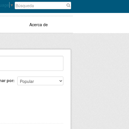
guage
▼
Acerca de
nar por