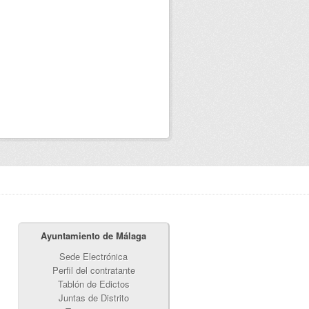
Ayuntamiento de Málaga
Sede Electrónica
Perfil del contratante
Tablón de Edictos
Juntas de Distrito