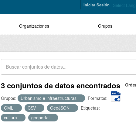
Iniciar Sesión
Select Lan
Organizaciones
Grupos
3 conjuntos de datos encontrados
Orde
Grupos:
Urbanismo e infraestructuras
Formatos:
GML
CSV
GeoJSON
Etiquetas:
cultura
geoportal