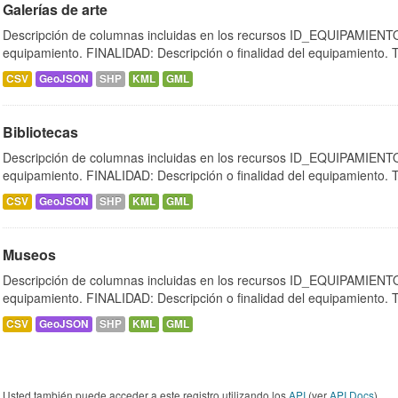
Galerías de arte
Descripción de columnas incluidas en los recursos ID_EQUIPAMIENTO:
equipamiento. FINALIDAD: Descripción o finalidad del equipamiento.
CSV
GeoJSON
SHP
KML
GML
Bibliotecas
Descripción de columnas incluidas en los recursos ID_EQUIPAMIENTO:
equipamiento. FINALIDAD: Descripción o finalidad del equipamiento.
CSV
GeoJSON
SHP
KML
GML
Museos
Descripción de columnas incluidas en los recursos ID_EQUIPAMIENTO:
equipamiento. FINALIDAD: Descripción o finalidad del equipamiento.
CSV
GeoJSON
SHP
KML
GML
Usted también puede acceder a este registro utilizando los
API
(ver
API Docs
).