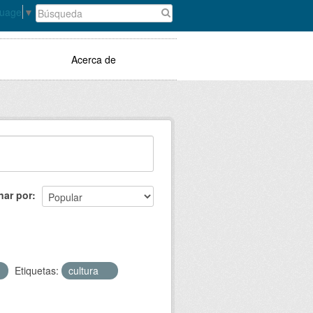
guage
▼
Acerca de
nar por
Etiquetas:
cultura