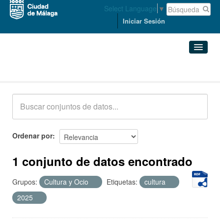
Select Language
▼
Iniciar Sesión
Conjuntos de datos
Conjuntos de datos
Organizaciones
Grupos
Ordenar por
Acerca de
1 conjunto de datos encontrado
Grupos:
Cultura y Ocio
Etiquetas:
cultura
2025