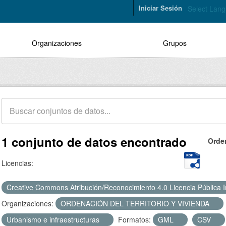
Iniciar Sesión
Select Lan
Organizaciones
Grupos
1 conjunto de datos encontrado
Orde
Licencias:
Creative Commons Atribución/Reconocimiento 4.0 Licencia Pública 
Organizaciones:
ORDENACIÓN DEL TERRITORIO Y VIVIENDA
Urbanismo e infraestructuras
Formatos:
GML
CSV