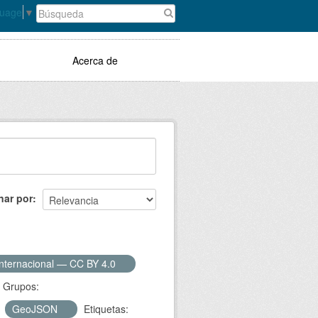
guage
▼
Acerca de
nar por
Internacional — CC BY 4.0
Grupos:
GeoJSON
Etiquetas: