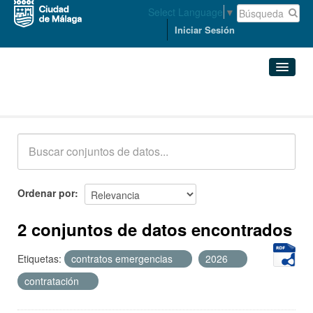
Select Language
▼
Iniciar Sesión
Conjuntos de datos
Conjuntos de datos
Organizaciones
Grupos
Ordenar por
Acerca de
2 conjuntos de datos encontrados
Etiquetas:
contratos emergencias
2026
contratación