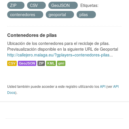
ZIP
CSV
GeoJSON
Etiquetas:
contenedores
geoportal
pilas
Contenedores de pilas
Ubicación de los contenedores para el reciclaje de pilas.
Previsualización disponible en la siguiente URL de Geoportal
http://callejero.malaga.eu/?gplayers=contenedores-pilas
...
CSV
GeoJSON
ZIP
KML
gml
Usted también puede acceder a este registro utilizando los
API
(ver
API
Docs
).