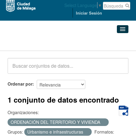
Select Language
▼
Iniciar Sesión
Conjuntos de datos
Conjuntos de datos
Organizaciones
Grupos
Ordenar por
Acerca de
1 conjunto de datos encontrado
Organizaciones:
ORDENACIÓN DEL TERRITORIO Y VIVIENDA
Grupos:
Urbanismo e infraestructuras
Formatos: