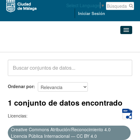
Select Language
▼
Iniciar Sesión
Conjuntos de datos
Conjuntos de datos
Organizaciones
Grupos
Ordenar por
Acerca de
1 conjunto de datos encontrado
Licencias:
Creative Commons Atribución/Reconocimiento 4.0
Licencia Pública Internacional — CC BY 4.0