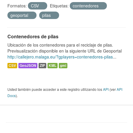
Formatos:
CSV
Etiquetas:
contenedores
geoportal
pilas
Contenedores de pilas
Ubicación de los contenedores para el reciclaje de pilas.
Previsualización disponible en la siguiente URL de Geoportal
http://callejero.malaga.eu/?gplayers=contenedores-pilas
...
CSV
GeoJSON
ZIP
KML
gml
Usted también puede acceder a este registro utilizando los
API
(ver
API
Docs
).