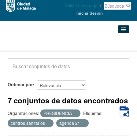
Select Language
▼
Iniciar Sesión
Conjuntos de datos
Conjuntos de datos
Organizaciones
Grupos
Ordenar por
Acerca de
7 conjuntos de datos encontrados
Organizaciones:
PRESIDENCIA
Etiquetas:
centros sanitarios
agenda 21