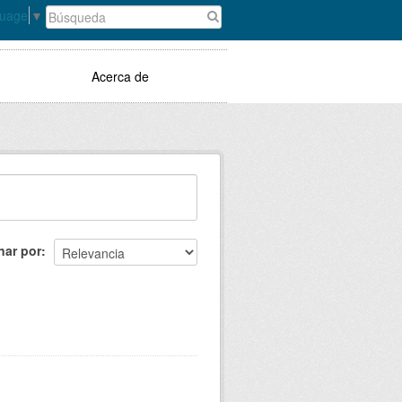
guage
▼
Acerca de
nar por