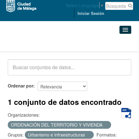
Select Language
▼
Iniciar Sesión
Conjuntos de datos
Conjuntos de datos
Organizaciones
Grupos
Ordenar por
Acerca de
1 conjunto de datos encontrado
Organizaciones:
ORDENACIÓN DEL TERRITORIO Y VIVIENDA
Grupos:
Urbanismo e infraestructuras
Formatos: