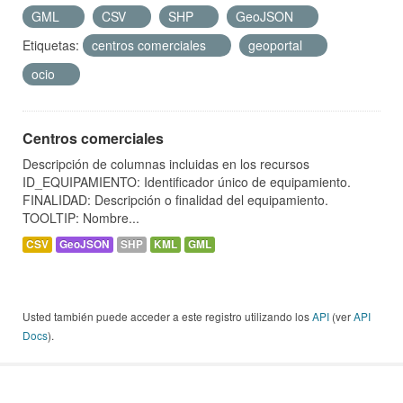
GML
CSV
SHP
GeoJSON
Etiquetas:
centros comerciales
geoportal
ocio
Centros comerciales
Descripción de columnas incluidas en los recursos
ID_EQUIPAMIENTO: Identificador único de equipamiento.
FINALIDAD: Descripción o finalidad del equipamiento.
TOOLTIP: Nombre...
CSV
GeoJSON
SHP
KML
GML
Usted también puede acceder a este registro utilizando los
API
(ver
API
Docs
).