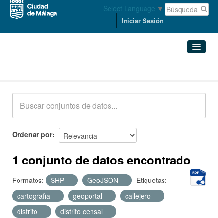
Select Language
▼
Iniciar Sesión
Conjuntos de datos
Conjuntos de datos
Organizaciones
Grupos
Ordenar por
Acerca de
1 conjunto de datos encontrado
Formatos:
SHP
GeoJSON
Etiquetas:
cartografia
geoportal
callejero
distrito
distrito censal