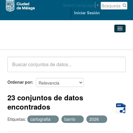
Select Language
▼
Iniciar Sesión
Conjuntos de datos
Conjuntos de datos
Organizaciones
Grupos
Ordenar por
Acerca de
23 conjuntos de datos
encontrados
Etiquetas:
cartografia
barrio
2026