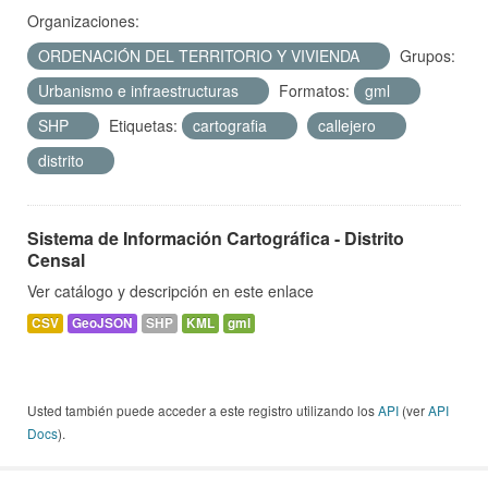
Organizaciones:
ORDENACIÓN DEL TERRITORIO Y VIVIENDA
Grupos:
Urbanismo e infraestructuras
Formatos:
gml
SHP
Etiquetas:
cartografia
callejero
distrito
Sistema de Información Cartográfica - Distrito
Censal
Ver catálogo y descripción en este enlace
CSV
GeoJSON
SHP
KML
gml
Usted también puede acceder a este registro utilizando los
API
(ver
API
Docs
).