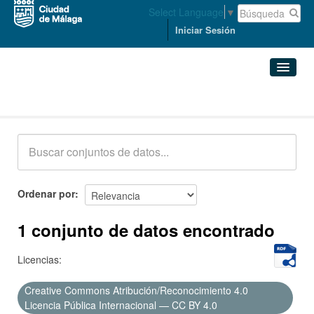
Select Language
▼
Iniciar Sesión
Conjuntos de datos
Conjuntos de datos
Organizaciones
Grupos
Ordenar por
Acerca de
1 conjunto de datos encontrado
Licencias:
Creative Commons Atribución/Reconocimiento 4.0
Licencia Pública Internacional — CC BY 4.0