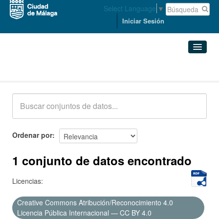
Select Language
▼
Iniciar Sesión
Conjuntos de datos
Conjuntos de datos
Organizaciones
Grupos
Ordenar por
Acerca de
1 conjunto de datos encontrado
Licencias:
Creative Commons Atribución/Reconocimiento 4.0
Licencia Pública Internacional — CC BY 4.0