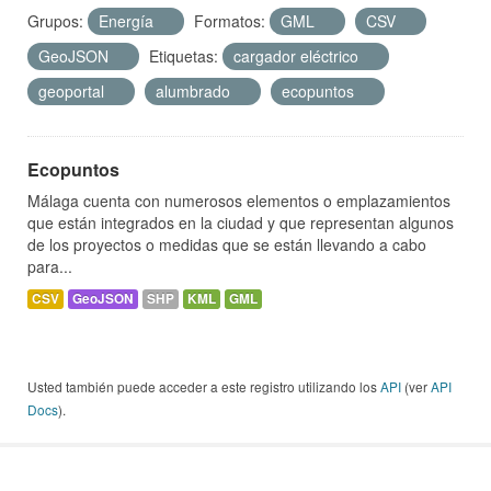
Grupos:
Energía
Formatos:
GML
CSV
GeoJSON
Etiquetas:
cargador eléctrico
geoportal
alumbrado
ecopuntos
Ecopuntos
Málaga cuenta con numerosos elementos o emplazamientos
que están integrados en la ciudad y que representan algunos
de los proyectos o medidas que se están llevando a cabo
para...
CSV
GeoJSON
SHP
KML
GML
Usted también puede acceder a este registro utilizando los
API
(ver
API
Docs
).