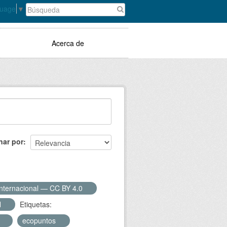
guage
▼
Acerca de
nar por
Internacional — CC BY 4.0
N
Etiquetas:
o
ecopuntos