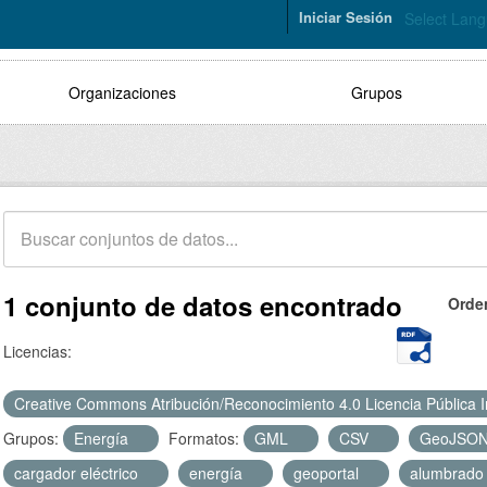
Iniciar Sesión
Select Lan
Organizaciones
Grupos
1 conjunto de datos encontrado
Orde
Licencias:
Creative Commons Atribución/Reconocimiento 4.0 Licencia Pública 
Grupos:
Energía
Formatos:
GML
CSV
GeoJSO
cargador eléctrico
energía
geoportal
alumbrad